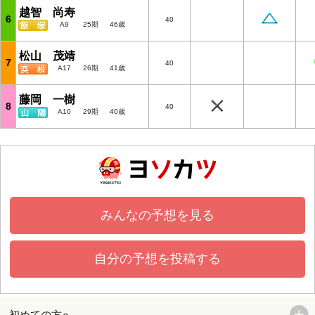
越智 尚寿
6
40
A9
25期
46歳
松山 茂靖
7
40
A17
26期
41歳
藤岡 一樹
8
40
A10
29期
40歳
みんなの予想を見る
自分の予想を投稿する
初めての方へ