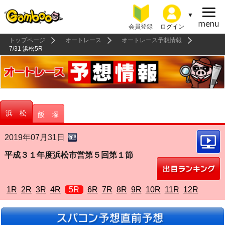
会員登録
ログイン
トップページ
オートレース
オートレース予想情報
7/31 浜松5R
浜 松
飯 塚
2019年07月31日
平成３１年度浜松市営第５回第１節
1R
2R
3R
4R
5R
6R
7R
8R
9R
10R
11R
12R