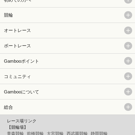
競輪
オートレース
ボートレース
Gambooポイント
コミュニティ
Gambooについて
総合
レース場リンク
【競輪場】
青森競輪
前橋競輪
大宮競輪
西武園競輪
静岡競輪