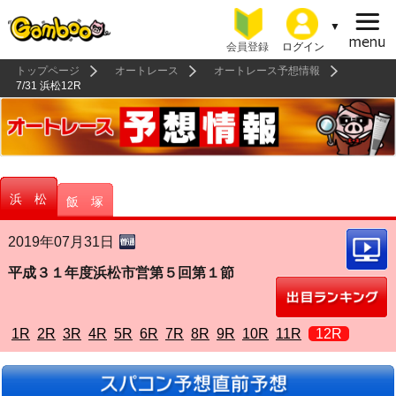
会員登録
ログイン
トップページ
オートレース
オートレース予想情報
7/31 浜松12R
浜 松
飯 塚
2019年07月31日
平成３１年度浜松市営第５回第１節
1R
2R
3R
4R
5R
6R
7R
8R
9R
10R
11R
12R