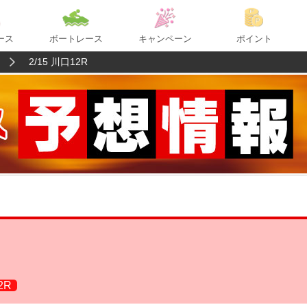
ース
ボートレース
キャンペーン
ポイント
2/15 川口12R
2R