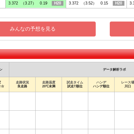
3.372
（3.27）
0.19
H20
3.372
（3.52）
0.15
H20
3.
みんなの予想を見る
ン
データ解析ラボ
度
走路状況
走路温度
試走タイム
ハンデ
レース
☆☆
良走路
20℃未満
試走T順位
ハンデ順位
川口