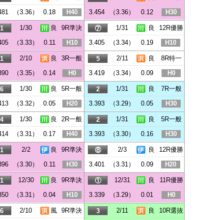
481
（3.36）
0.18
H40
3.454
（3.36）
0.12
H30
1/30
良
9R準決
1/31
良
12R優勝
1
⑦
405
（3.33）
0.11
H10
3.405
（3.34）
0.19
H10
2/10
良
3R一般
2/11
良
8R特一
1
5
390
（3.35）
0.14
H0
3.419
（3.34）
0.09
H0
1/30
良
5R一般
1/31
良
7R一般
6
2
413
（3.32）
0.05
H20
3.393
（3.29）
0.05
H30
1/30
良
2R一般
1/31
良
5R一般
4
2
414
（3.31）
0.17
H40
3.393
（3.30）
0.16
H30
2/2
良
9R準決
2/3
良
12R優勝
1
⑧
396
（3.30）
0.11
H30
3.401
（3.31）
0.09
H20
12/30
良
9R準決
12/31
良
11R優勝
1
①
350
（3.31）
0.04
H10
3.339
（3.29）
0.01
H0
2/10
風
9R準決
2/11
良
10R選抜
6
3