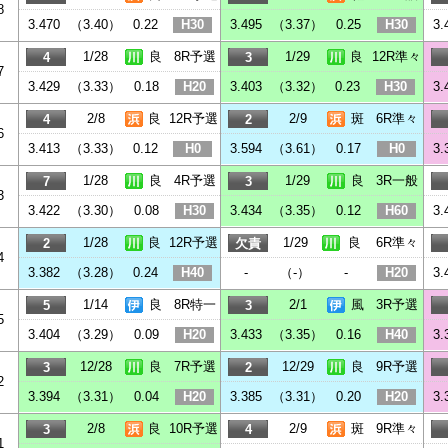
8
3.470
（3.40）
0.22
H30
3.495
（3.37）
0.25
H30
3.
1/28
良
8R予選
1/29
良
12R準々
4
3
7
3.429
（3.33）
0.18
H20
3.403
（3.32）
0.23
H30
3.
2/8
良
12R予選
2/9
斑
6R準々
4
2
6
3.413
（3.33）
0.12
H0
3.594
（3.61）
0.17
H0
3.
1/28
良
4R予選
1/29
良
3R一般
7
3
3
3.422
（3.30）
0.08
H30
3.434
（3.35）
0.12
H60
3.
1/28
良
12R予選
1/29
良
6R準々
2
欠責
4
3.382
（3.28）
0.24
H40
-
（-）
-
H20
3.
1/14
良
8R特一
2/1
風
3R予選
5
3
5
3.404
（3.29）
0.09
H20
3.433
（3.35）
0.16
H40
3.
12/28
良
7R予選
12/29
良
9R予選
3
2
2
3.394
（3.31）
0.04
H20
3.385
（3.31）
0.20
H20
3.
2/8
良
10R予選
2/9
斑
9R準々
3
4
1