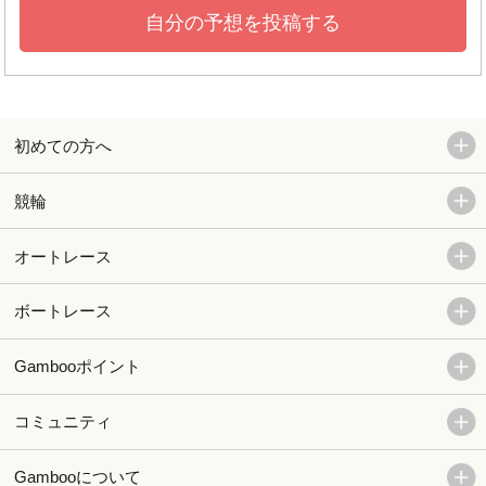
自分の予想を投稿する
初めての方へ
競輪
オートレース
ボートレース
Gambooポイント
コミュニティ
Gambooについて