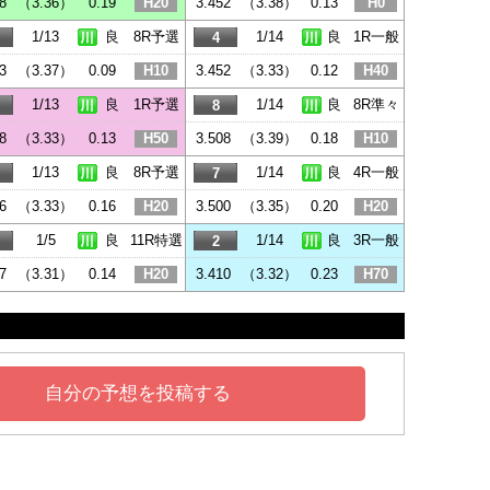
8
（3.36）
0.19
H20
3.452
（3.38）
0.13
H0
1/13
良
8R予選
1/14
良
1R一般
4
3
（3.37）
0.09
H10
3.452
（3.33）
0.12
H40
1/13
良
1R予選
1/14
良
8R準々
8
8
（3.33）
0.13
H50
3.508
（3.39）
0.18
H10
1/13
良
8R予選
1/14
良
4R一般
7
6
（3.33）
0.16
H20
3.500
（3.35）
0.20
H20
1/5
良
11R特選
1/14
良
3R一般
2
7
（3.31）
0.14
H20
3.410
（3.32）
0.23
H70
自分の予想を投稿する