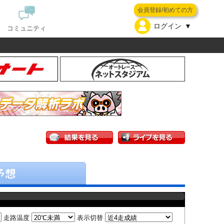
会員登録/初めての方
ログイン
コミュニティ
走路温度
表示切替