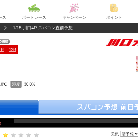
ース
ボートレース
キャンペーン
ポイント
1/15 川口4R スパコン直前予想
1R
12R
.0℃
湿度
30.0%
）
！
天気