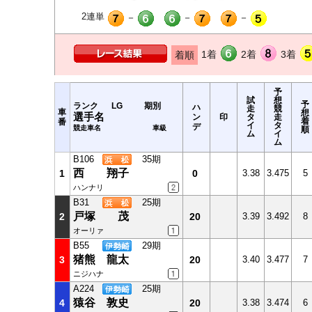
2連単
－
－
－
1着
2着
3着
着順
予
試
想
予
ランク
LG
期別
ハ
走
競
車
想
選手名
ン
印
タ
走
着
番
イ
タ
デ
競走車名
車級
順
ム
イ
ム
B106
35期
西 翔子
1
0
3.38
3.475
5
ハンナリ
B31
25期
戸塚 茂
2
20
3.39
3.492
8
オーリァ
B55
29期
猪熊 龍太
3
20
3.40
3.477
7
ニジハナ
A224
25期
猿谷 敦史
4
20
3.38
3.474
6