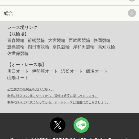
総合
レース場リンク
【競輪場】
青森競輪
前橋競輪
大宮競輪
西武園競輪
静岡競輪
豊橋競輪
四日市競輪
奈良競輪
岸和田競輪
高知競輪
佐世保競輪
【オートレース場】
川口オート
伊勢崎オート
浜松オート
飯塚オート
山陽オート
公営競技の払戻金を受けた方へ。
車券の購入は20歳になってから。競輪は適度に楽しみましょう。
車券の購入は20歳になってから。オートレースは適度に楽しみましょう。