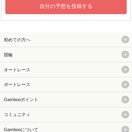
自分の予想を投稿する
初めての方へ
競輪
オートレース
ボートレース
Gambooポイント
コミュニティ
Gambooについて