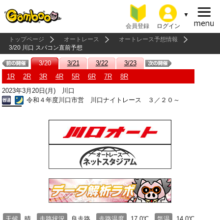
会員登録
ログイン
トップページ
オートレース
オートレース予想情報
3/20 川口 スパコン直前予想
3/20
3/21
3/22
3/23
1R
2R
3R
4R
5R
6R
7R
8R
2023年3月20日(月) 川口
令和４年度川口市営 川口ナイトレース ３／２０～
天候
晴
走路状況
良走路
走路温度
17.0℃
気温
14.0℃