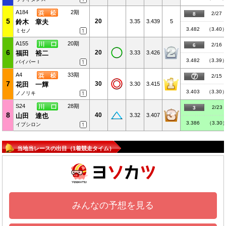
A184
2期
2/27
8
5
20
鈴木 章夫
3.35
3.439
5
3.482
（3.40
ミセノ
A155
20期
2/16
6
6
20
福田 裕二
3.33
3.426
3.482
（3.39
バイパーＩ
A4
33期
⑦
2/15
7
30
花田 一輝
3.30
3.415
3.403
（3.30
ノノリキ
S24
28期
2/23
3
8
40
山田 達也
3.32
3.407
3.386
（3.30
イプシロン
当地当レースの出目（1着競走タイム）
みんなの予想を見る