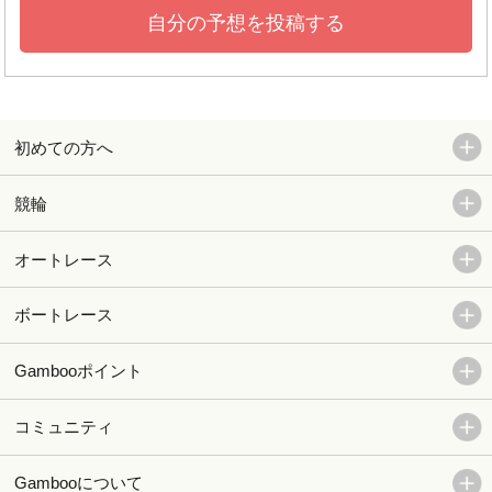
自分の予想を投稿する
初めての方へ
競輪
オートレース
ボートレース
Gambooポイント
コミュニティ
Gambooについて