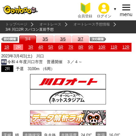
会員登録
ログイン
トップページ
オートレース
オートレース予想情報
3/4 川口2R スパコン直前予想
3/4
3/5
3/6
3/7
1R
2R
3R
4R
5R
6R
7R
8R
9R
10R
11R
12R
2023年3月4日(土) 川口
令和４年度川口市営 普通開催 ３／４～
2R
予選 3100m （6周）
天候
晴
走路状況
良走路
走路温度
24.0℃
気温
16.0℃