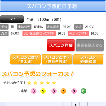
12R
予選 3100m （6周）
天候
曇
走路状況
斑走路
走路温度
26.0℃
気温
21.0℃
湿度
67.0%
BET投票締切予定時刻
16:33
発走予定時刻
16:35
予想の自信度！
2連単
-
-
-
予