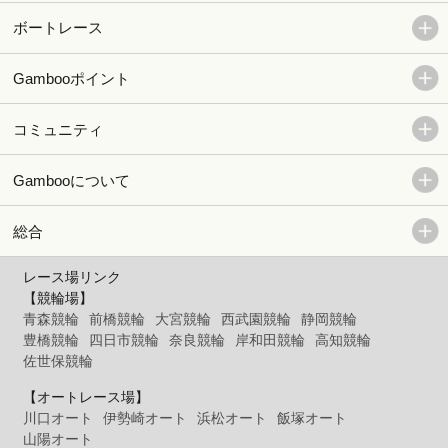
ボートレース
Gambooポイント
コミュニティ
Gambooについて
総合
レース場リンク
【競輪場】
青森競輪
前橋競輪
大宮競輪
西武園競輪
静岡競輪
豊橋競輪
四日市競輪
奈良競輪
岸和田競輪
高知競輪
佐世保競輪
【オートレース場】
川口オート
伊勢崎オート
浜松オート
飯塚オート
山陽オート