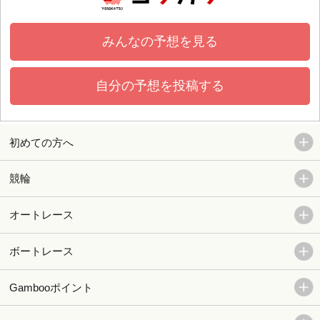
みんなの予想を見る
自分の予想を投稿する
初めての方へ
競輪
オートレース
ボートレース
Gambooポイント