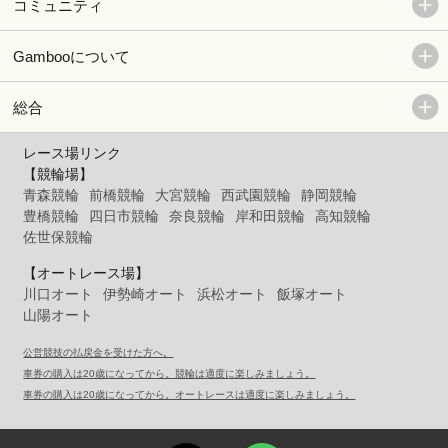
コミュニティ
Gambooについて
総合
レース場リンク
【競輪場】
青森競輪
前橋競輪
大宮競輪
西武園競輪
静岡競輪
豊橋競輪
四日市競輪
奈良競輪
岸和田競輪
高知競輪
佐世保競輪
【オートレース場】
川口オート
伊勢崎オート
浜松オート
飯塚オート
山陽オート
公営競技の払戻金を受けた方へ。
車券の購入は20歳になってから。競輪は適度に楽しみましょう。
車券の購入は20歳になってから。オートレースは適度に楽しみましょう。