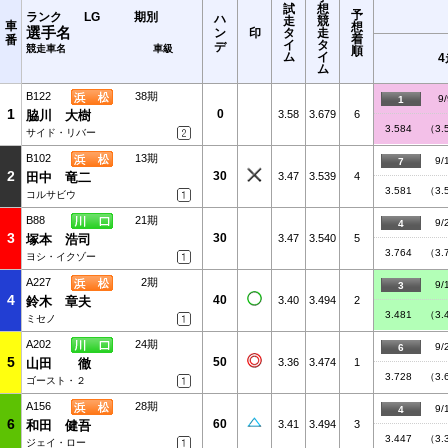
試
想
予
ランク
LG
期別
ハ
走
競
車
想
選手名
ン
印
タ
走
着
番
イ
タ
デ
競走車名
車級
順
ム
イ
ム
B122
38期
9/
1
1
0
脇川 大樹
3.58
3.679
6
3.584
（3.
サイド・リバー
B102
13期
9/
7
2
30
田中 竜二
3.47
3.539
4
3.581
（3.
コルサビウ
B88
21期
9/
4
3
30
塚本 浩司
3.47
3.540
5
3.764
（3.
ヨシ・イクゾー
A227
2期
9/
3
4
40
鈴木 章夫
3.40
3.494
2
3.481
（3.
ミセノ
A202
24期
9/
6
5
50
山田 徹
3.36
3.474
1
3.728
（3.
ゴースト・２
A156
28期
9/
4
6
60
和田 健吾
3.41
3.494
3
3.447
（3.
ジェイ・ロー