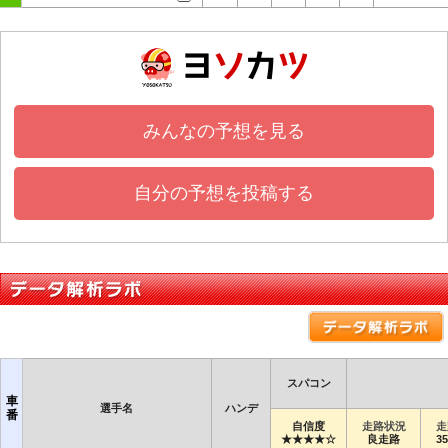
みんなの予想を見る
自分の予想を投稿する
スパコン
車
選手名
ハンデ
番
自信度
走路状況
走
★★★★☆
良走路
3