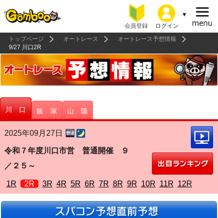
会員登録
ログイン
トップページ
オートレース
オートレース予想情報
9/27 川口2R
川 口
飯 塚
山 陽
2025年09月27日
令和７年度川口市営 普通開催 ９
／２５～
1R
2R
3R
4R
5R
6R
7R
8R
9R
10R
11R
12R