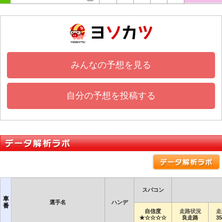
みんなの予想を見る
自分の予想を投稿する
スパコン
車
選手名
ハンデ
番
自信度
走路状況
走
★☆☆☆☆
良走路
3