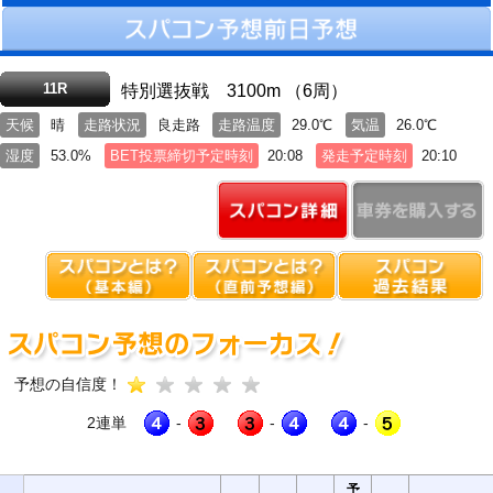
11R
特別選抜戦 3100m （6周）
天候
晴
走路状況
良走路
走路温度
29.0℃
気温
26.0℃
湿度
53.0%
BET投票締切予定時刻
20:08
発走予定時刻
20:10
予想の自信度！
2連単
-
-
-
予