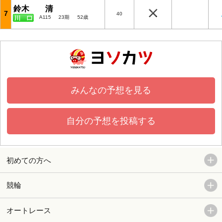
鈴木 清
7
40
A115
23期
52歳
みんなの予想を見る
自分の予想を投稿する
初めての方へ
競輪
オートレース