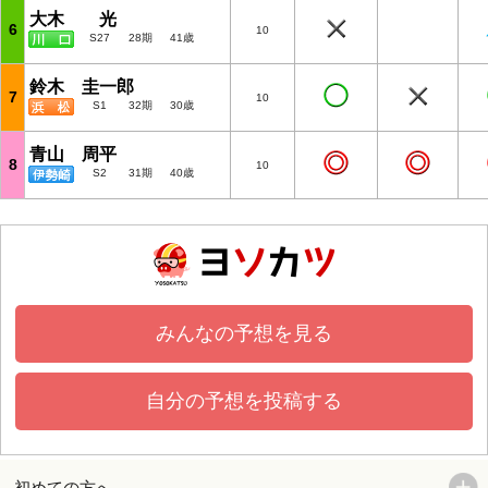
大木 光
6
10
S27
28期
41歳
鈴木 圭一郎
7
10
S1
32期
30歳
青山 周平
8
10
S2
31期
40歳
みんなの予想を見る
自分の予想を投稿する
初めての方へ