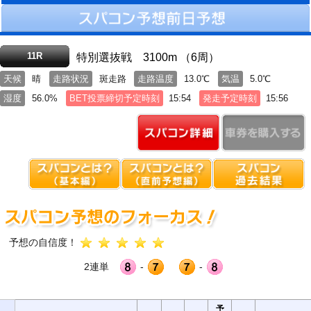
11R
特別選抜戦 3100m （6周）
天候
晴
走路状況
斑走路
走路温度
13.0℃
気温
5.0℃
湿度
56.0%
BET投票締切予定時刻
15:54
発走予定時刻
15:56
予想の自信度！
2連単
-
-
予