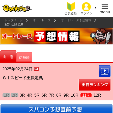
会員登録
ログイン
トップページ
オートレース
オートレース予想情報
2/24 山陽11R
山 陽
伊勢崎
2025年02月24日
ＧⅠスピード王決定戦
1R
2R
3R
4R
5R
6R
7R
8R
9R
10R
11R
12R