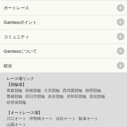
ボートレース
Gambooポイント
コミュニティ
Gambooについて
総合
レース場リンク
【競輪場】
青森競輪
前橋競輪
大宮競輪
西武園競輪
静岡競輪
豊橋競輪
四日市競輪
奈良競輪
岸和田競輪
高知競輪
佐世保競輪
【オートレース場】
川口オート
伊勢崎オート
浜松オート
飯塚オート
山陽オート