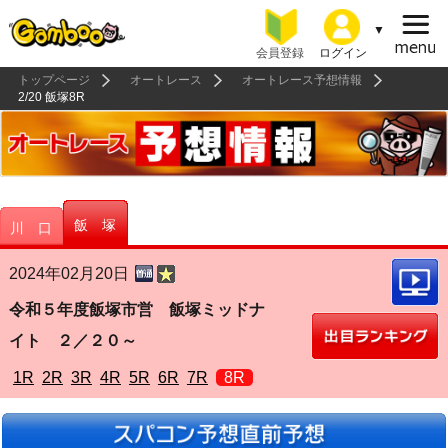
会員登録
ログイン
トップページ
オートレース
オートレース予想情報
2/20 飯塚8R
飯 塚
川 口
2024年02月20日
令和５年度飯塚市営 飯塚ミッドナ
イト ２／２０～
1R
2R
3R
4R
5R
6R
7R
8R