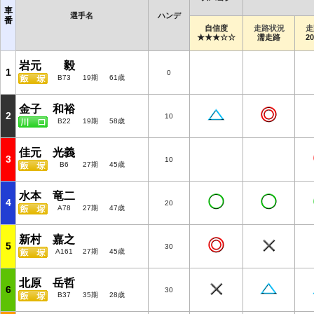
車
選手名
ハンデ
番
自信度
走路状況
走
★★★☆☆
濡走路
2
岩元 毅
1
0
B73
19期
61歳
金子 和裕
2
10
B22
19期
58歳
佳元 光義
3
10
B6
27期
45歳
水本 竜二
4
20
A78
27期
47歳
新村 嘉之
5
30
A161
27期
45歳
北原 岳哲
6
30
B37
35期
28歳