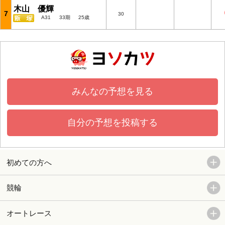
木山 優輝
7
30
A31
33期
25歳
みんなの予想を見る
自分の予想を投稿する
初めての方へ
競輪
オートレース