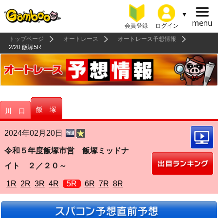
会員登録
ログイン
トップページ
オートレース
オートレース予想情報
2/20 飯塚5R
飯 塚
川 口
2024年02月20日
令和５年度飯塚市営 飯塚ミッドナ
イト ２／２０～
1R
2R
3R
4R
5R
6R
7R
8R