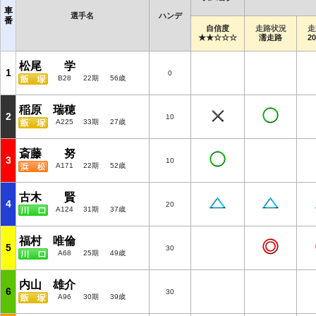
車
選手名
ハンデ
番
自信度
走路状況
走
★★☆☆☆
濡走路
2
松尾 学
1
0
B28
22期
56歳
稲原 瑞穂
2
10
A225
33期
27歳
斎藤 努
3
10
A171
22期
52歳
古木 賢
4
20
A124
31期
37歳
福村 唯倫
5
30
A68
25期
49歳
内山 雄介
6
30
A96
30期
39歳