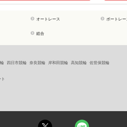
オートレース
ボートレー
総合
輪
四日市競輪
奈良競輪
岸和田競輪
高知競輪
佐世保競輪
ート