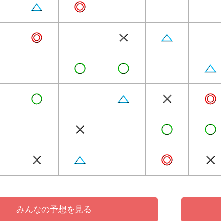
みんなの予想を見る