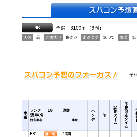
4R
予選 3100m （6周）
天候
曇
走路状況
斑走路
走路温度
16.0℃
気温
13
予
予
試
想
ランク
LG
期別
ハ
走
競
車
選手名
ン
印
タ
走
番
イ
タ
デ
競走車名
車級
ム
イ
ム
B81
13期