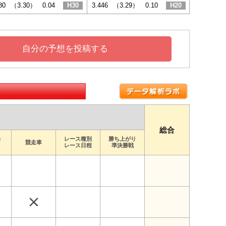
80
（3.30）
0.04
H30
3.446
（3.29）
0.10
H20
自分の予想を投稿する
総合
場
レース種別
勝ち上がり
競走車
レース日程
準決勝戦