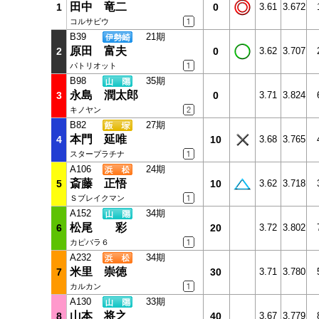
田中 竜二
1
0
3.61
3.672
コルサビウ
B39
21期
原田 富夫
2
0
3.62
3.707
パトリオット
B98
35期
永島 潤太郎
3
0
3.71
3.824
キノヤン
B82
27期
本門 延唯
4
10
3.68
3.765
スタープラチナ
A106
24期
斎藤 正悟
5
10
3.62
3.718
Ｓブレイクマン
A152
34期
松尾 彩
6
20
3.72
3.802
カピバラ６
A232
34期
米里 崇徳
7
30
3.71
3.780
カルカン
A130
33期
山本 将之
8
40
3.67
3.779