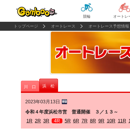
競輪
オートレ
トップページ
オートレース
オートレース予想情報
浜 松
川 口
2023年03月13日
令和４年度浜松市営 普通開催 ３／１３～
1R
2R
3R
4R
5R
6R
7R
8R
9R
10R
11R