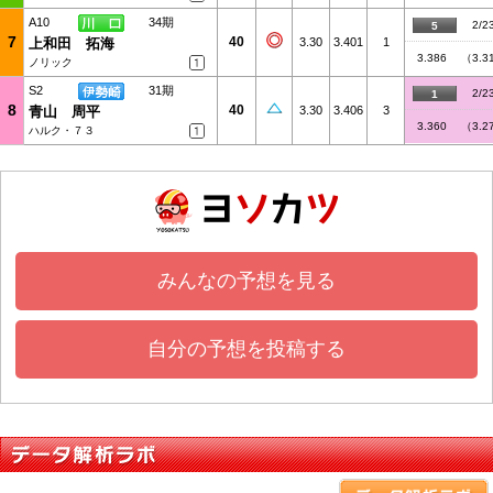
A10
34期
2/2
5
7
40
上和田 拓海
3.30
3.401
1
3.386
（3.3
ノリック
S2
31期
2/2
1
8
40
青山 周平
3.30
3.406
3
3.360
（3.2
ハルク・７３
みんなの予想を見る
自分の予想を投稿する