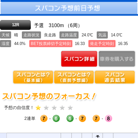
12R
予選 3100m （6周）
天候
晴
走路状況
良走路
走路温度
24.0℃
気温
14.0℃
湿度
44.0%
BET投票締切予定時刻
16:33
発走予定時刻
16:35
予想の自信度！
2連単
-
-
-
予