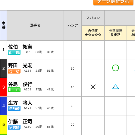
スパコン
車
選手名
ハンデ
番
自信度
走路状況
走
★☆☆☆☆
良走路
2
佐伯 拓実
1
0
B65
33期
30歳
野田 光宏
2
10
A154
24期
51歳
谷島 俊行
3
10
A201
25期
47歳
生方 将人
4
20
A171
27期
45歳
伊藤 正司
5
20
A160
20期
56歳