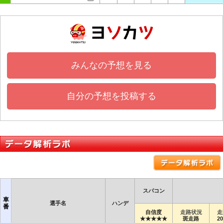
みんなの予想を見る
自分の予想を投稿する
スパコン
車
選手名
ハンデ
番
自信度
走路状況
走
★★★★★
斑走路
2