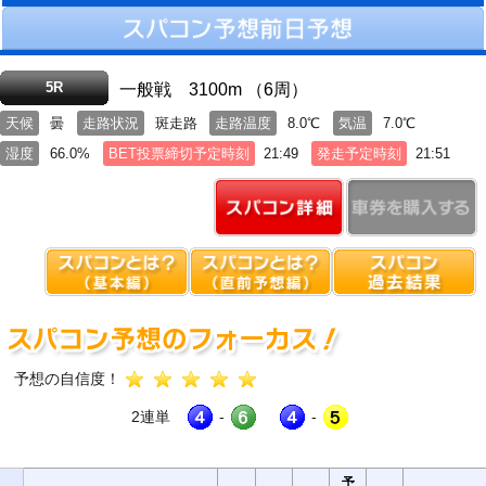
5R
一般戦 3100m （6周）
天候
曇
走路状況
斑走路
走路温度
8.0℃
気温
7.0℃
湿度
66.0%
BET投票締切予定時刻
21:49
発走予定時刻
21:51
予想の自信度！
2連単
-
-
予