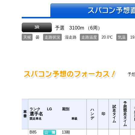
3R
予選 3100m （6周）
天候
曇
走路状況
湿走路
走路温度
20.0℃
気温
19
予
予
試
想
ランク
LG
期別
ハ
走
競
車
選手名
ン
印
タ
走
番
イ
タ
デ
競走車名
車級
ム
イ
ム
B85
13期