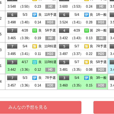
6
3.548
（3.50）
0.23
H0
3.600
（3.53）
0.24
H0
3.
5/3
良
11R予選
5/4
良
1R一般
6
6
2
3.498
（3.40）
0.14
H10
3.524
（3.41）
0.28
H10
3.
4/28
良
5R予選
4/29
斑
2R一般
7
4
5
3.465
（3.39）
0.19
H0
3.432
（3.43）
0.13
H0
3.
5/4
良
11R特選
5/7
良
7R予選
7
5
3
3.495
（3.41）
0.11
H10
3.497
（3.37）
0.22
H20
3.
4/17
良
11R特選
5/7
良
5R予選
3
5
1
3.442
（3.36）
0.12
H0
3.481
（3.35）
0.08
H20
3.
5/3
良
7R予選
5/4
良
3R一般
7
3
4
3.457
（3.36）
0.14
H30
3.460
（3.35）
0.15
H30
3.
みんなの予想を見る