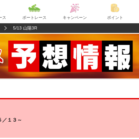
ース
ボートレース
キャンペーン
ポイント
5/13 山陽3R
５／１３～