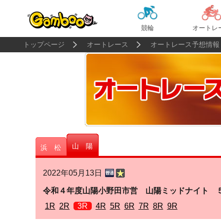
競輪
オートレ
トップページ
オートレース
オートレース予想情報
山 陽
浜 松
2022年05月13日
令和４年度山陽小野田市営 山陽ミッドナイト 
1R
2R
3R
4R
5R
6R
7R
8R
9R