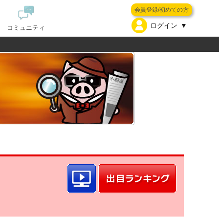
会員登録/初めての方
ログイン
コミュニティ