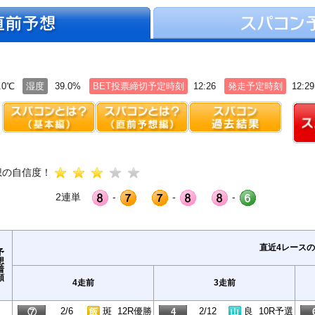
.0℃
湿度
39.0%
BET投票締切予定時刻
12:26
発走予定時刻
12:29
想の自信度！
2連単
-
-
-
直近4レース
予
想
着
順
4走前
3走前
2/6
斑
12R優勝
2/12
良
10R予選
⑦
4