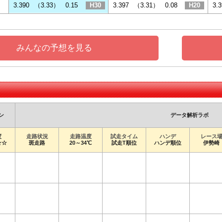
3.390
（3.33）
0.15
H30
3.397
（3.31）
0.08
H20
3.3
みんなの予想を見る
ン
データ解析ラボ
度
走路状況
走路温度
試走タイム
ハンデ
レース
☆☆
斑走路
20～34℃
試走T順位
ハンデ順位
伊勢崎