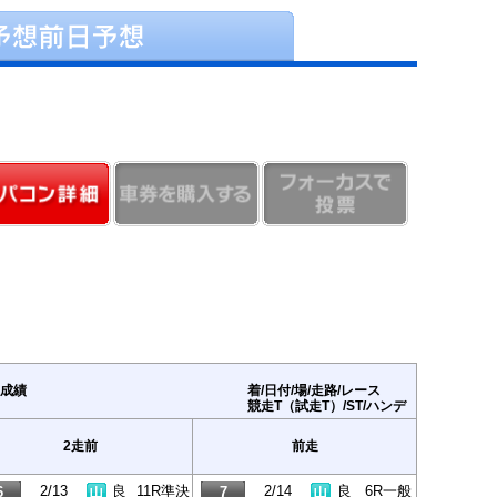
の成績
着/日付/場/走路/レース
競走T（試走T）/ST/ハンデ
2走前
前走
2/13
良
11R準決
2/14
良
6R一般
6
7