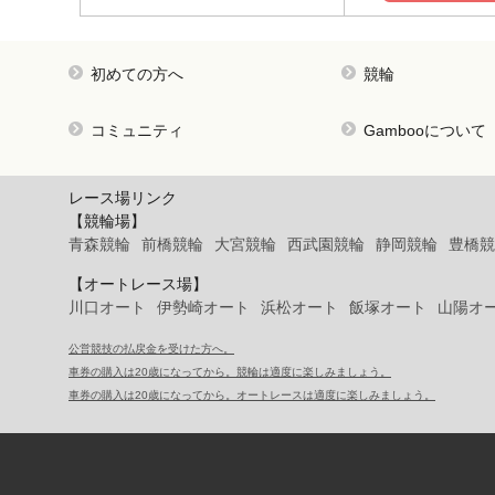
初めての方へ
競輪
コミュニティ
Gambooについて
レース場リンク
【競輪場】
青森競輪
前橋競輪
大宮競輪
西武園競輪
静岡競輪
豊橋競
【オートレース場】
川口オート
伊勢崎オート
浜松オート
飯塚オート
山陽オ
公営競技の払戻金を受けた方へ。
車券の購入は20歳になってから。競輪は適度に楽しみましょう。
車券の購入は20歳になってから。オートレースは適度に楽しみましょう。