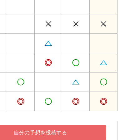
自分の予想を投稿する