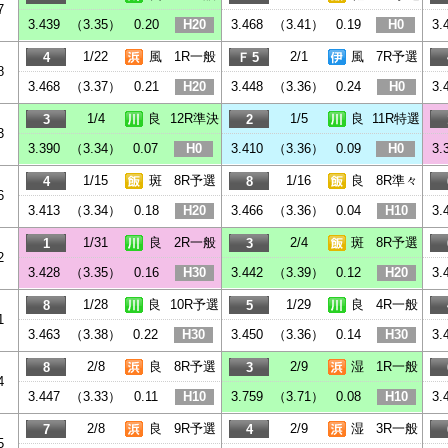
7
3.439
（3.35）
0.20
H20
3.468
（3.41）
0.19
H0
3.
1/22
風
1R一般
2/1
風
7R予選
4
Ｆ
5
8
3.468
（3.37）
0.21
H20
3.448
（3.36）
0.24
H0
3.
1/4
良
12R準決
1/5
良
11R特選
3
2
3
3.390
（3.34）
0.07
H0
3.410
（3.36）
0.09
H0
3.
1/15
斑
8R予選
1/16
良
8R準々
4
8
6
3.413
（3.34）
0.18
H20
3.466
（3.36）
0.04
H10
3.
1/31
良
2R一般
2/4
斑
8R予選
1
3
2
3.428
（3.35）
0.16
H30
3.442
（3.39）
0.12
H20
3.
1/28
良
10R予選
1/29
良
4R一般
8
5
1
3.463
（3.38）
0.22
H30
3.450
（3.36）
0.14
H30
3.
2/8
良
8R予選
2/9
湿
1R一般
8
3
4
3.447
（3.33）
0.11
H10
3.759
（3.71）
0.08
H10
3.
2/8
良
9R予選
2/9
湿
3R一般
7
4
5