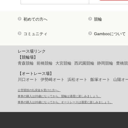
初めての方へ
競輪
コミュニティ
Gambooについて
レース場リンク
【競輪場】
青森競輪
前橋競輪
大宮競輪
西武園競輪
静岡競輪
豊橋競
【オートレース場】
川口オート
伊勢崎オート
浜松オート
飯塚オート
山陽オ
公営競技の払戻金を受けた方へ。
車券の購入は20歳になってから。競輪は適度に楽しみましょう。
車券の購入は20歳になってから。オートレースは適度に楽しみましょう。