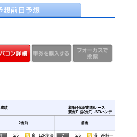
の成績
着/日付/場/走路/レース
競走T（試走T）/ST/ハンデ
2走前
前走
2/5
良
12R準決
2/6
湿
9R特一
4
7