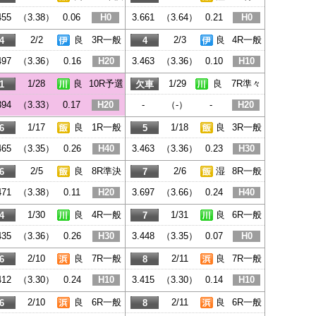
455
（3.38）
0.06
H0
3.661
（3.64）
0.21
H0
2/2
良
3R一般
2/3
良
4R一般
4
4
497
（3.36）
0.16
H20
3.463
（3.36）
0.10
H10
1/28
良
10R予選
1/29
良
7R準々
1
欠車
394
（3.33）
0.17
H20
-
（-）
-
H20
1/17
良
1R一般
1/18
良
3R一般
6
5
465
（3.35）
0.26
H40
3.463
（3.36）
0.23
H30
2/5
良
8R準決
2/6
湿
8R一般
6
7
471
（3.38）
0.11
H20
3.697
（3.66）
0.24
H40
1/30
良
4R一般
1/31
良
6R一般
4
7
435
（3.36）
0.26
H30
3.448
（3.35）
0.07
H0
2/10
良
7R一般
2/11
良
7R一般
6
8
412
（3.30）
0.24
H10
3.415
（3.30）
0.14
H10
2/10
良
6R一般
2/11
良
6R一般
6
8