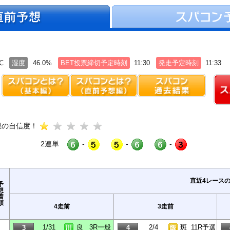
℃
湿度
46.0%
BET投票締切予定時刻
11:30
発走予定時刻
11:33
想の自信度！
2連単
-
-
-
直近4レース
予
想
着
順
4走前
3走前
1/31
良
3R一般
2/4
斑
11R予選
3
4