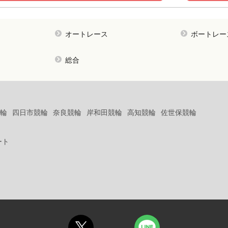
オートレース
ボートレー
総合
輪
四日市競輪
奈良競輪
岸和田競輪
高知競輪
佐世保競輪
ート