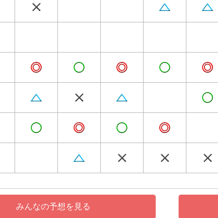
みんなの予想を見る