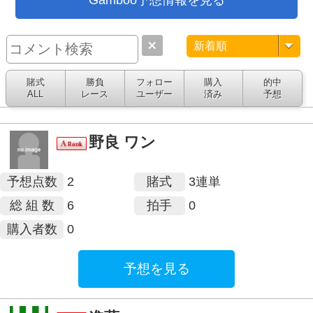
Gamboo予想情報を見る
賭式
勝負
フォロー
購入
的中
ALL
レース
ユーザー
済み
予想
野良 ワン
予想点数
2
賭式
3連単
総 組 数
6
拍手
0
購入者数
0
予想を見る