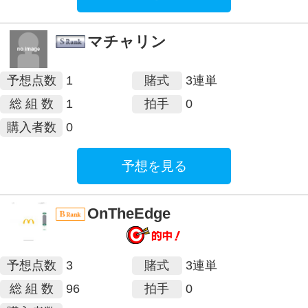
マチャリン
予想点数
1
賭式
3連単
総 組 数
1
拍手
0
購入者数
0
予想を見る
OnTheEdge
予想点数
3
賭式
3連単
総 組 数
96
拍手
0