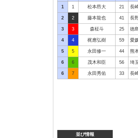
1
1
1
1
松本昂大
松本昂大
21
21
長
長
2
2
2
2
藤本龍也
藤本龍也
41
41
長
長
3
3
3
3
森柾斗
森柾斗
25
25
徳
徳
4
4
4
4
梶應弘樹
梶應弘樹
59
59
愛
愛
5
5
5
5
永田修一
永田修一
44
44
熊
熊
6
6
6
6
茂木和臣
茂木和臣
56
56
埼
埼
6
6
7
7
永田秀佑
永田秀佑
33
33
長
長
並び情報