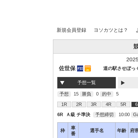
新規会員登録
ヨソカツとは？
202
佐世保
道の駅させぼっ
予想一覧
予想
15
勝負
0
的中
5
1R
2R
3R
4R
5R
6R
Ａ級 チ準決
予想締切
10:00
G
車
車
枠
枠
選手名
選手名
年齢
年齢
府
府
番
番