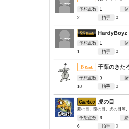
予想点数
1
賭
2
拍手
0
HardyBoyz
予想点数
1
賭
1
拍手
0
千葉のきた
予想点数
3
賭
10
拍手
0
虎の目
鷹の目、龍の目、虎の目等、
予想点数
6
賭
6
拍手
0