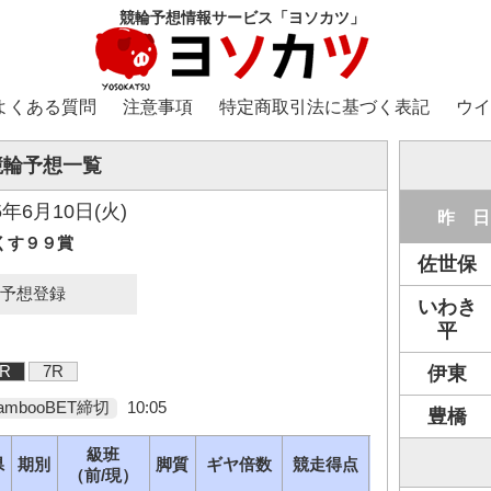
競輪予想情報サービス「ヨソカツ」
よくある質問
注意事項
特定商取引法に基づく表記
ウイ
競輪予想一覧
5年6月10日(火)
昨 日
くす９９賞
佐世保
予想登録
いわき
平
伊東
6R
7R
ambooBET締切
10:05
豊橋
級班
級班
県
県
期別
期別
脚質
脚質
ギヤ倍数
ギヤ倍数
競走得点
競走得点
1着
1着
2着
2着
3着
3着
（前/現）
（前/現）