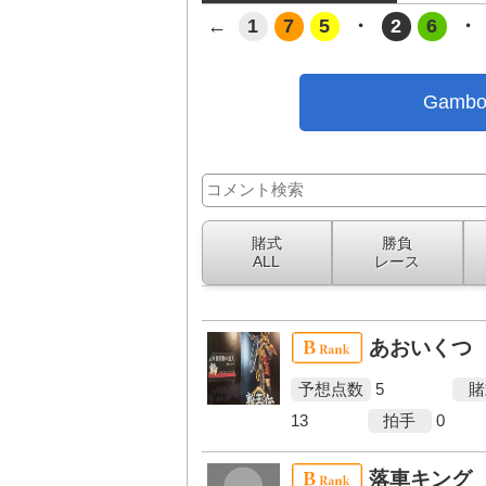
←
1
7
5
・
2
6
・
Gam
賭式
勝負
ALL
レース
あおいくつ
予想点数
5
賭
13
拍手
0
落車キング