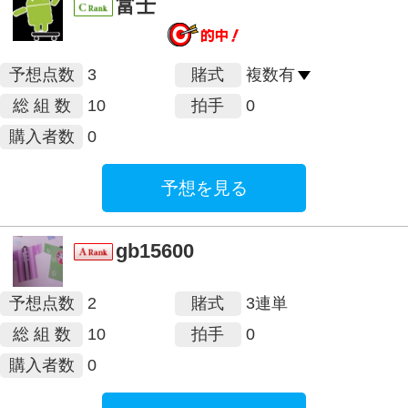
富士
予想点数
3
賭式
複数有
総 組 数
10
拍手
0
購入者数
0
予想を見る
gb15600
予想点数
2
賭式
3連単
総 組 数
10
拍手
0
購入者数
0