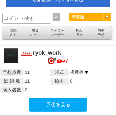
Gamboo予想情報を見る
賭式
勝負
フォロー
購入
的中
ALL
レース
ユーザー
済み
予想
ryok_work
予想点数
11
賭式
複数有
総 組 数
11
拍手
0
購入者数
0
予想を見る