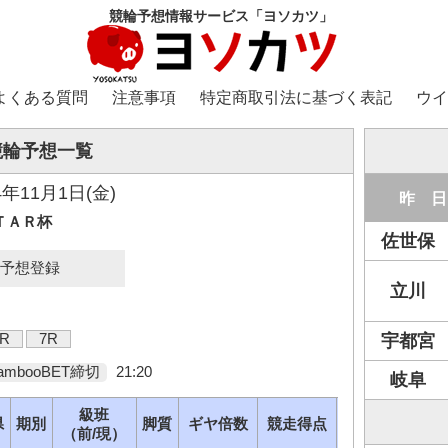
競輪予想情報サービス「ヨソカツ」
よくある質問
注意事項
特定商取引法に基づく表記
ウイ
競輪予想一覧
4年11月1日(金)
昨 日
ＴＡＲ杯
佐世保
予想登録
立川
宇都宮
6R
7R
ambooBET締切
21:20
岐阜
級班
級班
県
県
期別
期別
脚質
脚質
ギヤ倍数
ギヤ倍数
競走得点
競走得点
1着
1着
2着
2着
3着
3着
（前/現）
（前/現）