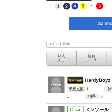
←
1
2
4
5
・
3
・
Gam
賭式
勝負
ALL
レース
HardyBoyz
予想点数
1
賭
1
拍手
0
メンソール