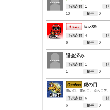
予想点数
1
賭
10
拍手
0
kaz39
予想点数
4
賭
6
拍手
0
退会済み
予想点数
1
賭
1
拍手
0
虎の目
鷹の目、龍の目、虎の目等、
予想点数
6
賭
6
拍手
0