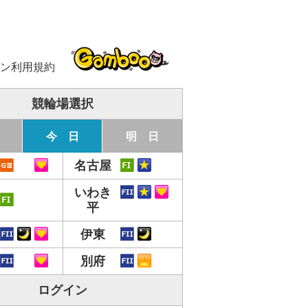
ン利用規約
競輪場選択
今 日
明 日
名古屋
いわき
平
伊東
別府
ログイン
着外
着外
勝率
勝率
2連対率
2連対率
3連対率
3連対率
逃
逃
捲
捲
差
差
マ
マ
B
B