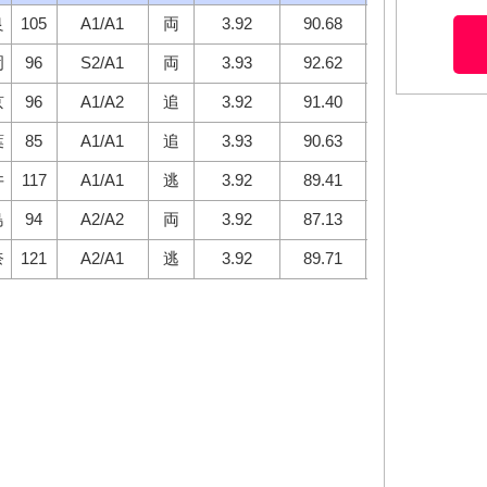
良
良
105
105
A1/A1
A1/A1
両
両
3.92
3.92
90.68
90.68
6
6
6
6
6
6
岡
岡
96
96
S2/A1
S2/A1
両
両
3.93
3.93
92.62
92.62
7
7
4
4
7
7
京
京
96
96
A1/A2
A1/A2
追
追
3.92
3.92
91.40
91.40
8
8
8
8
3
3
葉
葉
85
85
A1/A1
A1/A1
追
追
3.93
3.93
90.63
90.63
6
6
5
5
7
7
井
井
117
117
A1/A1
A1/A1
逃
逃
3.92
3.92
89.41
89.41
3
3
3
3
8
8
島
島
94
94
A2/A2
A2/A2
両
両
3.92
3.92
87.13
87.13
3
3
7
7
9
9
奈
奈
121
121
A2/A1
A2/A1
逃
逃
3.92
3.92
89.71
89.71
6
6
2
2
2
2