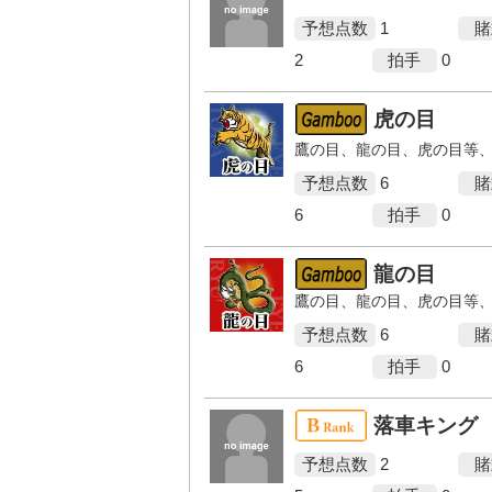
予想点数
1
賭
2
拍手
0
虎の目
鷹の目、龍の目、虎の目等、
予想点数
6
賭
6
拍手
0
龍の目
鷹の目、龍の目、虎の目等、
予想点数
6
賭
6
拍手
0
落車キング
予想点数
2
賭