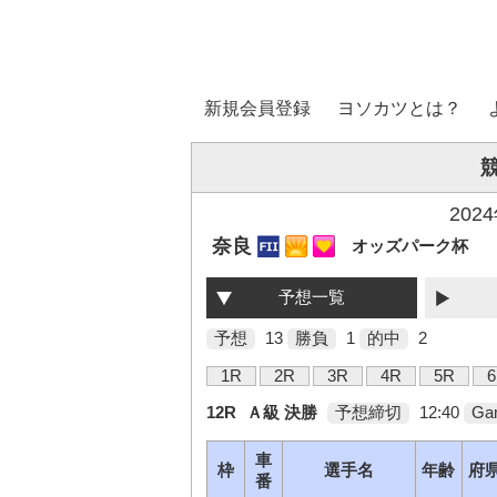
新規会員登録
ヨソカツとは？
202
奈良
オッズパーク杯
予想一覧
予想
13
勝負
1
的中
2
1R
2R
3R
4R
5R
12R
Ａ級 決勝
予想締切
12:40
Ga
車
車
枠
枠
選手名
選手名
年齢
年齢
府
府
番
番