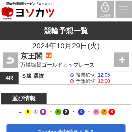
競輪予想情報サービス「ヨソカツ」
togg
navi
競輪予想一覧
2024年10月29日(火)
京王閣
万博協賛ゴールドカップレース
投票締切
12:05
Ｓ級 選抜
4R
予想締切
12:00
並び情報
←
5
1
9
・
6
2
・
4
・
8
7
3