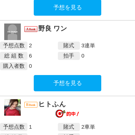
予想を見る
野良 ワン
予想点数
2
賭式
3連単
総 組 数
6
拍手
0
購入者数
0
予想を見る
ヒトふん
予想点数
1
賭式
2車単