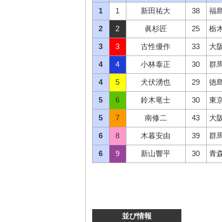
1
1
1
1
新田祐大
新田祐大
38
38
福
福
2
2
2
2
眞杉匠
眞杉匠
25
25
栃
栃
3
3
3
3
古性優作
古性優作
33
33
大
大
4
4
4
4
小林泰正
小林泰正
30
30
群
群
4
4
5
5
犬伏湧也
犬伏湧也
29
29
徳
徳
5
5
6
6
鈴木竜士
鈴木竜士
30
30
東
東
5
5
7
7
南修二
南修二
43
43
大
大
6
6
8
8
木暮安由
木暮安由
39
39
群
群
6
6
9
9
新山響平
新山響平
30
30
青
青
並び情報