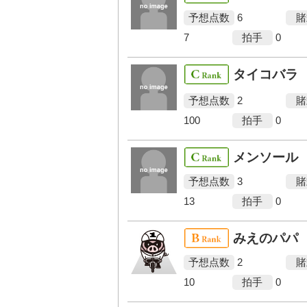
予想点数
6
賭
7
拍手
0
タイコバラ
予想点数
2
賭
100
拍手
0
メンソール
予想点数
3
賭
13
拍手
0
みえのパパ
予想点数
2
賭
10
拍手
0