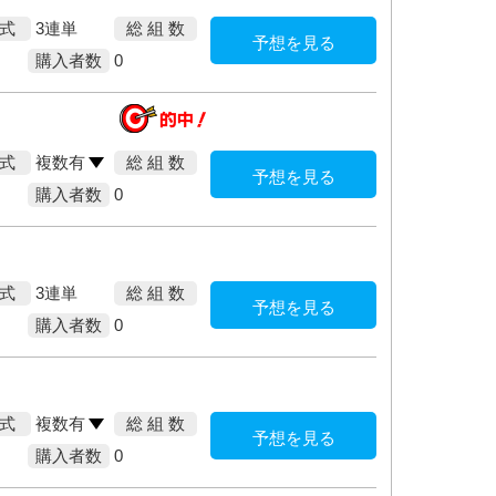
式
3連単
総 組 数
予想を見る
購入者数
0
式
複数有
総 組 数
予想を見る
購入者数
0
式
3連単
総 組 数
予想を見る
購入者数
0
式
複数有
総 組 数
予想を見る
購入者数
0