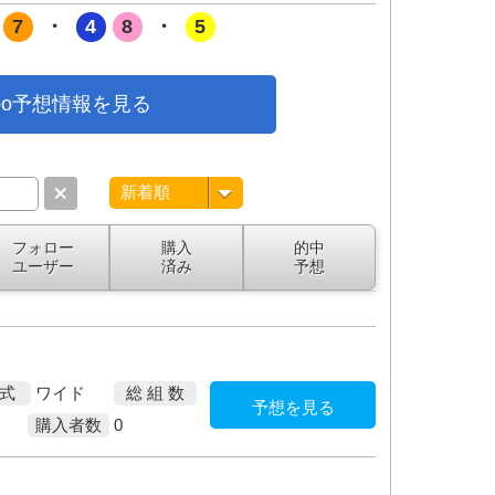
7
・
4
8
・
5
boo予想情報を見る
フォロー
購入
的中
ユーザー
済み
予想
式
ワイド
総 組 数
予想を見る
購入者数
0