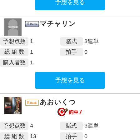
予想を見る
マチャリン
予想点数
1
賭式
3連単
総 組 数
1
拍手
0
購入者数
1
予想を見る
あおいくつ
予想点数
4
賭式
3連単
総 組 数
13
拍手
0