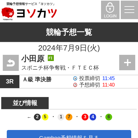
競輪予想情報サービス「ヨソカツ」
togg
navi
競輪予想一覧
2024年7月9日(火)
小田原
スポニチ杯争奪戦・ＦＴＥＣ杯
投票締切
11:45
Ａ級 準決勝
3R
予想締切
11:40
並び情報
←
2
5
・
1
7
・
3
4
・
6