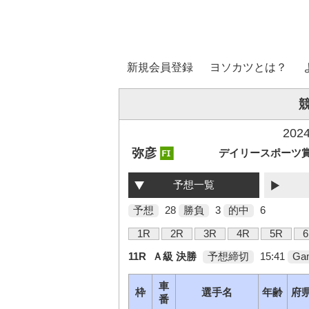
新規会員登録
ヨソカツとは？
202
弥彦
デイリースポーツ
予想一覧
予想
28
勝負
3
的中
6
1R
2R
3R
4R
5R
11R
Ａ級 決勝
予想締切
15:41
Ga
車
車
枠
枠
選手名
選手名
年齢
年齢
府
府
番
番