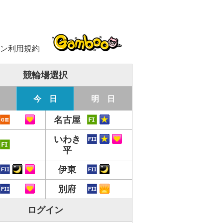
ン利用規約
競輪場選択
今 日
明 日
名古屋
いわき
平
伊東
別府
ログイン
着外
着外
勝率
勝率
2連対率
2連対率
3連対率
3連対率
逃
逃
捲
捲
差
差
マ
マ
B
B