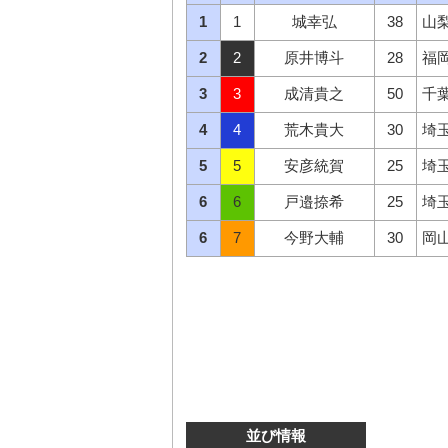
1
1
1
1
城幸弘
城幸弘
38
38
山
山
2
2
2
2
原井博斗
原井博斗
28
28
福
福
3
3
3
3
成清貴之
成清貴之
50
50
千
千
4
4
4
4
荒木貴大
荒木貴大
30
30
埼
埼
5
5
5
5
安彦統賀
安彦統賀
25
25
埼
埼
6
6
6
6
戸邉捺希
戸邉捺希
25
25
埼
埼
6
6
7
7
今野大輔
今野大輔
30
30
岡
岡
並び情報