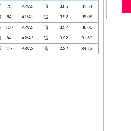
玉
玉
75
75
A2/A2
A2/A2
追
追
3.85
3.85
81.54
81.54
1
1
2
2
4
4
知
知
84
84
A1/A1
A1/A1
追
追
3.92
3.92
89.08
89.08
2
2
5
5
4
4
森
森
100
100
A2/A2
A2/A2
追
追
3.92
3.92
80.00
80.00
0
0
0
0
1
1
岡
岡
94
94
A2/A2
A2/A2
追
追
3.92
3.92
81.60
81.60
2
2
4
4
5
5
重
重
117
117
A3/A2
A3/A2
逃
逃
3.92
3.92
84.13
84.13
9
9
2
2
0
0