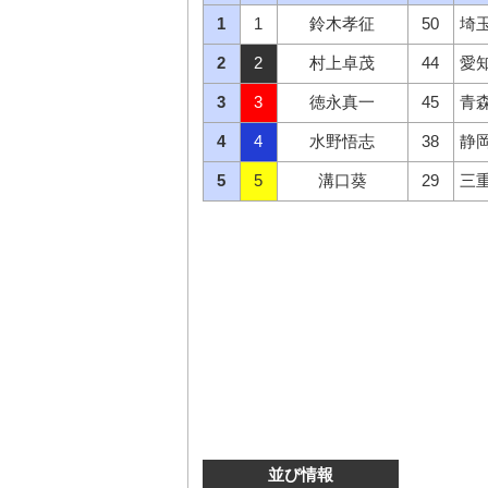
1
1
1
1
鈴木孝征
鈴木孝征
50
50
埼
埼
2
2
2
2
村上卓茂
村上卓茂
44
44
愛
愛
3
3
3
3
徳永真一
徳永真一
45
45
青
青
4
4
4
4
水野悟志
水野悟志
38
38
静
静
5
5
5
5
溝口葵
溝口葵
29
29
三
三
並び情報