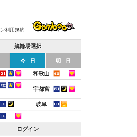
ン利用規約
競輪場選択
今 日
明 日
和歌山
宇都宮
岐阜
ログイン
着外
着外
勝率
勝率
2連対率
2連対率
3連対率
3連対率
逃
逃
捲
捲
差
差
マ
マ
B
B