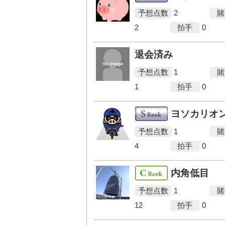
予想点数
2
賭
2
拍手
0
退会済み
予想点数
1
賭
1
拍手
0
ヨソカリオ
予想点数
1
賭
4
拍手
0
内角低目
予想点数
1
賭
12
拍手
0