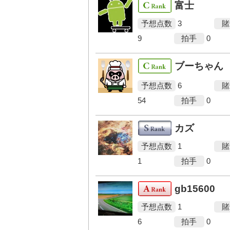
富士
予想点数
3
賭
9
拍手
0
ブーちゃん
予想点数
6
賭
54
拍手
0
カズ
予想点数
1
賭
1
拍手
0
gb15600
予想点数
1
賭
6
拍手
0