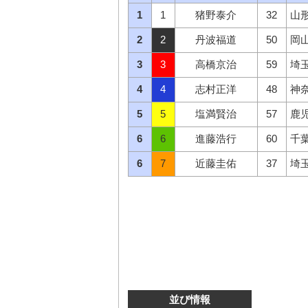
1
1
1
1
猪野泰介
猪野泰介
32
32
山
山
2
2
2
2
丹波福道
丹波福道
50
50
岡
岡
3
3
3
3
高橋京治
高橋京治
59
59
埼
埼
4
4
4
4
志村正洋
志村正洋
48
48
神
神
5
5
5
5
塩満賢治
塩満賢治
57
57
鹿
鹿
6
6
6
6
進藤浩行
進藤浩行
60
60
千
千
6
6
7
7
近藤圭佑
近藤圭佑
37
37
埼
埼
並び情報