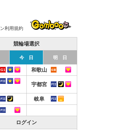
ン利用規約
競輪場選択
今 日
明 日
和歌山
宇都宮
岐阜
ログイン
着外
着外
勝率
勝率
2連対率
2連対率
3連対率
3連対率
逃
逃
捲
捲
差
差
マ
マ
B
B