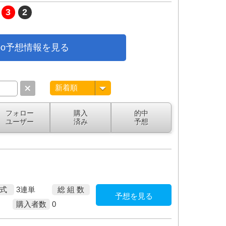
3
2
boo予想情報を見る
フォロー
購入
的中
ユーザー
済み
予想
式
3連単
総 組 数
予想を見る
購入者数
0