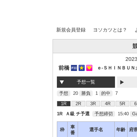
新規会員登録
ヨソカツとは？
202
前橋
ｅ‐ＳＨＩＮＢＵＮ
予想一覧
予想
20
勝負
1
的中
7
1R
2R
3R
4R
5R
1R
Ａ級 チ予選
予想締切
15:40
G
車
車
枠
枠
選手名
選手名
年齢
年齢
府
府
番
番