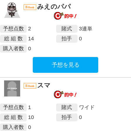
みえのパパ
予想点数
2
賭式
3連単
総 組 数
14
拍手
0
購入者数
0
予想を見る
スマ
予想点数
1
賭式
ワイド
総 組 数
10
拍手
0
購入者数
0