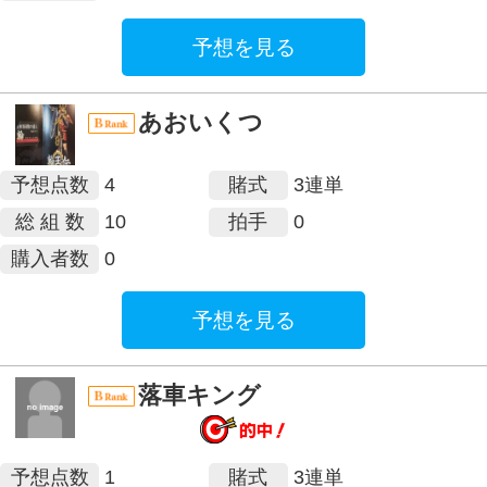
予想を見る
あおいくつ
予想点数
4
賭式
3連単
総 組 数
10
拍手
0
購入者数
0
予想を見る
落車キング
予想点数
1
賭式
3連単