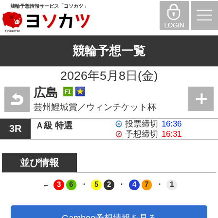
競輪予想情報サービス「ヨソカツ」
togg
navi
競輪予想一覧
2026年5月8日(金)
広島
芸州鯉城賞／ウィンチケット杯
投票締切
16:36
Ａ級 特選
3R
予想締切
16:31
並び情報
←
3
6
・
5
2
・
4
7
・
1