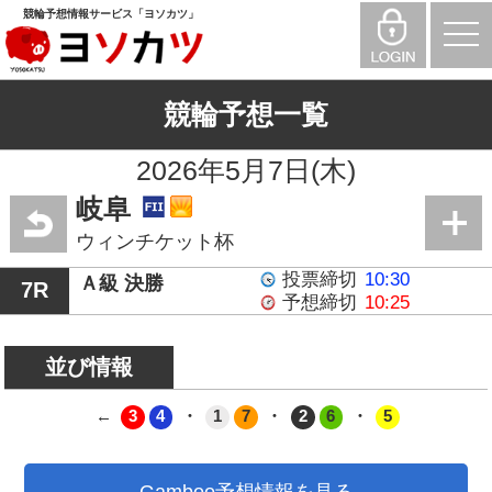
競輪予想情報サービス「ヨソカツ」
togg
navi
競輪予想一覧
2026年5月7日(木)
岐阜
ウィンチケット杯
投票締切
10:30
Ａ級 決勝
7R
予想締切
10:25
並び情報
←
3
4
・
1
7
・
2
6
・
5