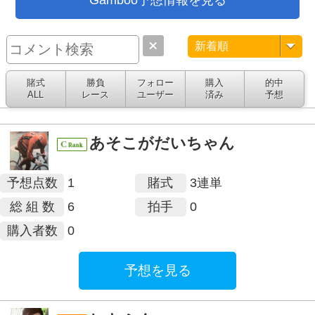
Gamboo予想情報を見る
賭式
勝負
フォロー
購入
的中
ALL
レース
ユーザー
済み
予想
あそこがだいちゃん
予想点数
1
賭式
3連単
総 組 数
6
拍手
0
購入者数
0
予想を見る