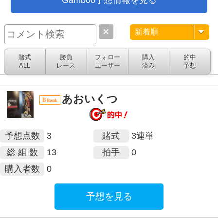
Gamboo予想情報を見る
賭式
勝負
フォロー
購入
的中
ALL
レース
ユーザー
済み
予想
あおいくつ
予想点数
3
賭式
3連単
総 組 数
13
拍手
0
購入者数
0
予想を見る