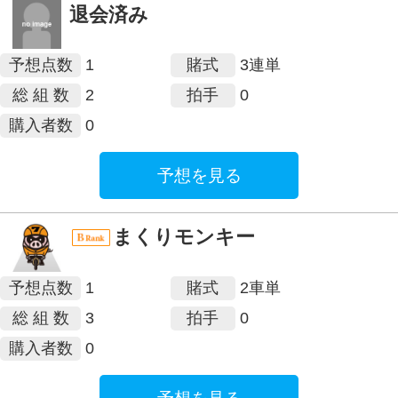
退会済み
予想点数
1
賭式
3連単
総 組 数
2
拍手
0
購入者数
0
予想を見る
まくりモンキー
予想点数
1
賭式
2車単
総 組 数
3
拍手
0
購入者数
0