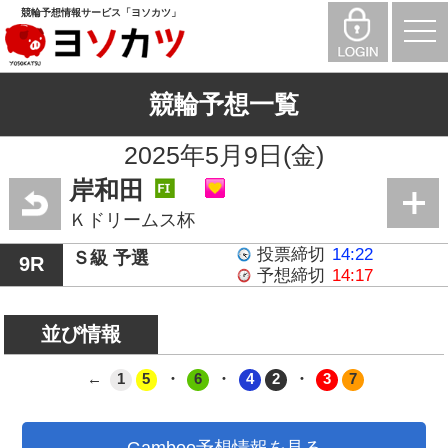
競輪予想情報サービス「ヨソカツ」
togg
navi
競輪予想一覧
2025年5月9日(金)
岸和田
Ｋドリームス杯
投票締切
14:22
Ｓ級 予選
9R
予想締切
14:17
並び情報
←
1
5
・
6
・
4
2
・
3
7