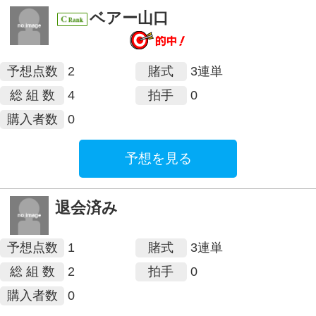
ベアー山口
予想点数
2
賭式
3連単
総 組 数
4
拍手
0
購入者数
0
予想を見る
退会済み
予想点数
1
賭式
3連単
総 組 数
2
拍手
0
購入者数
0