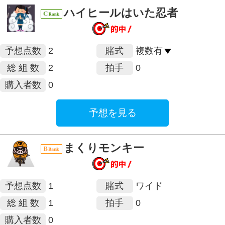
ハイヒールはいた忍者
予想点数
2
賭式
複数有
総 組 数
2
拍手
0
購入者数
0
予想を見る
まくりモンキー
予想点数
1
賭式
ワイド
総 組 数
1
拍手
0
購入者数
0