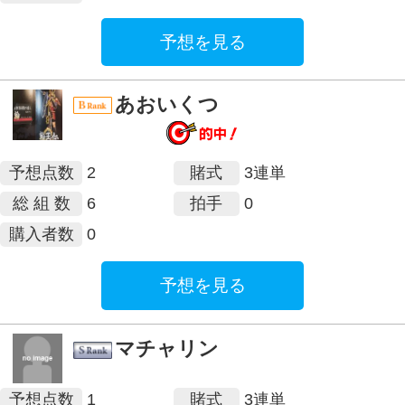
予想を見る
あおいくつ
予想点数
2
賭式
3連単
総 組 数
6
拍手
0
購入者数
0
予想を見る
マチャリン
予想点数
1
賭式
3連単