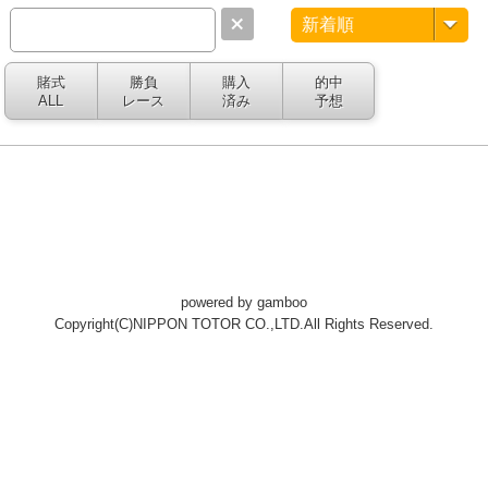
賭式
勝負
購入
的中
ALL
レース
済み
予想
powered by gamboo
Copyright(C)NIPPON TOTOR CO.,LTD.All Rights Reserved.