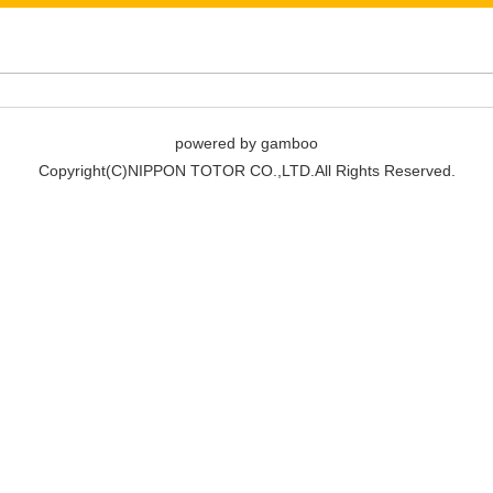
powered by gamboo
Copyright(C)NIPPON TOTOR CO.,LTD.All Rights Reserved.