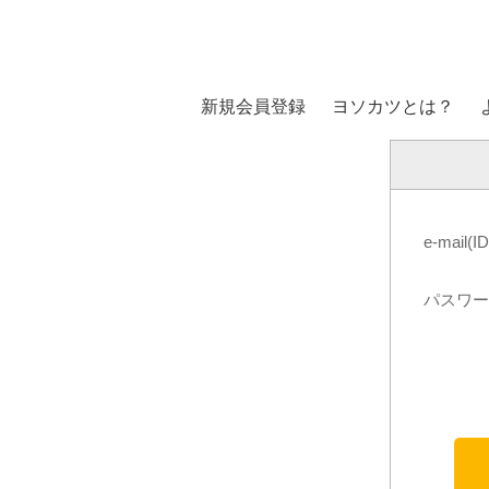
新規会員登録
ヨソカツとは？
e-mail(ID
パスワー