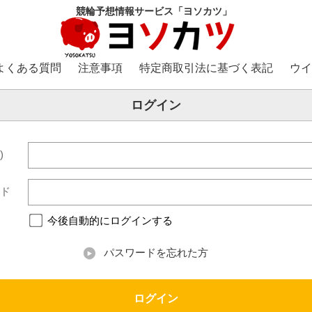
競輪予想情報サービス「ヨソカツ」
よくある質問
注意事項
特定商取引法に基づく表記
ウイ
ログイン
)
ド
今後自動的にログインする
パスワードを忘れた方
ログイン