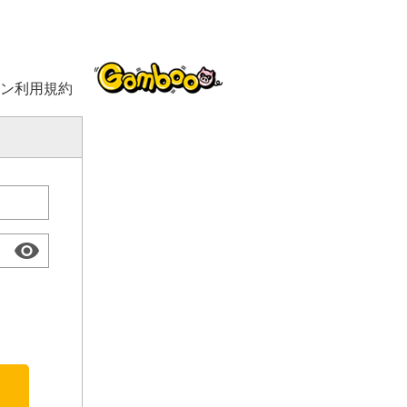
ン利用規約