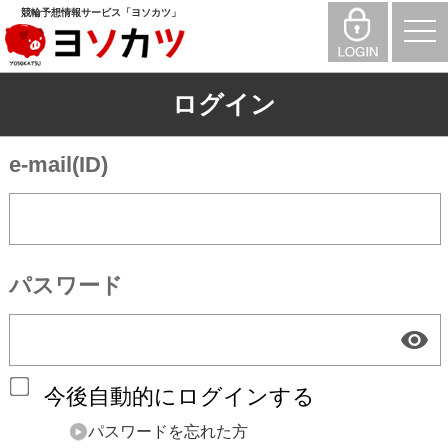
競輪予想情報サービス「ヨソカツ」
togg
navi
ログイン
e-mail(ID)
パスワード
今後自動的にログインする
パスワードを忘れた方