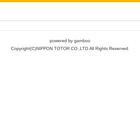
powered by gamboo
Copyright(C)NIPPON TOTOR CO.,LTD.All Rights Reserved.