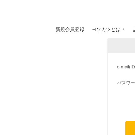
新規会員登録
ヨソカツとは？
e-mail(ID
パスワー