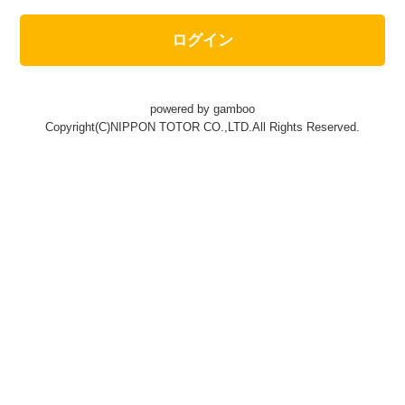
ログイン
powered by gamboo
Copyright(C)NIPPON TOTOR CO.,LTD.All Rights Reserved.