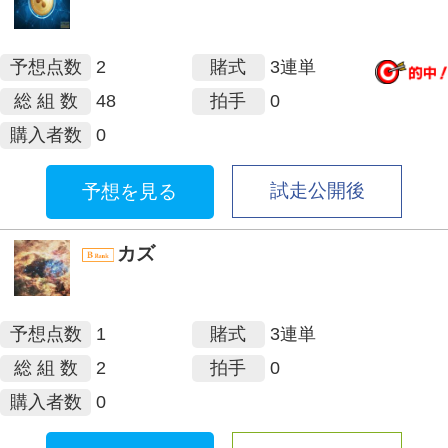
予想点数
2
賭式
3連単
総 組 数
48
拍手
0
購入者数
0
試走公開後
予想を見る
カズ
予想点数
1
賭式
3連単
総 組 数
2
拍手
0
購入者数
0