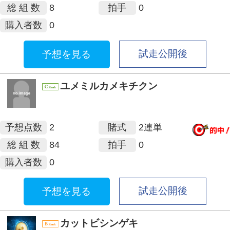
総 組 数
8
拍手
0
購入者数
0
試走公開後
予想を見る
ユメミルカメキチクン
予想点数
2
賭式
2連単
総 組 数
84
拍手
0
購入者数
0
試走公開後
予想を見る
カットビシンゲキ