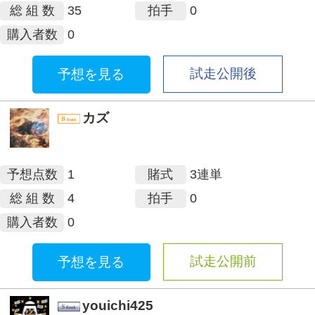
総 組 数
35
拍手
0
購入者数
0
試走公開後
予想を見る
カズ
予想点数
1
賭式
3連単
総 組 数
4
拍手
0
購入者数
0
試走公開前
予想を見る
youichi425